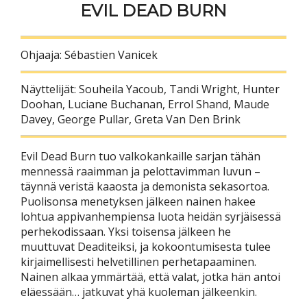
EVIL DEAD BURN
Ohjaaja: Sébastien Vanicek
Näyttelijät: Souheila Yacoub, Tandi Wright, Hunter
Doohan, Luciane Buchanan, Errol Shand, Maude
Davey, George Pullar, Greta Van Den Brink
Evil Dead Burn tuo valkokankaille sarjan tähän
mennessä raaimman ja pelottavimman luvun –
täynnä veristä kaaosta ja demonista sekasortoa.
Puolisonsa menetyksen jälkeen nainen hakee
lohtua appivanhempiensa luota heidän syrjäisessä
perhekodissaan. Yksi toisensa jälkeen he
muuttuvat Deaditeiksi, ja kokoontumisesta tulee
kirjaimellisesti helvetillinen perhetapaaminen.
Nainen alkaa ymmärtää, että valat, jotka hän antoi
eläessään… jatkuvat yhä kuoleman jälkeenkin.