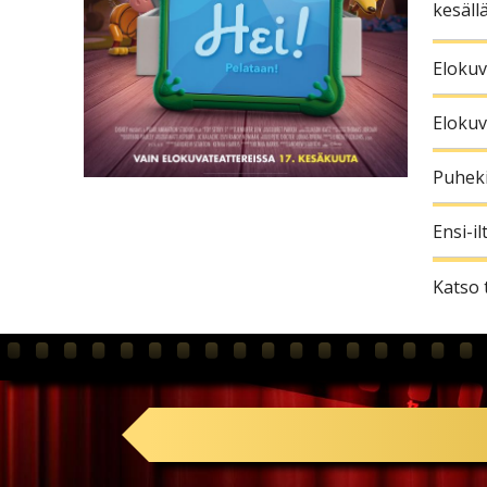
kesäll
Elokuv
Elokuv
Puheki
Ensi-il
Katso 