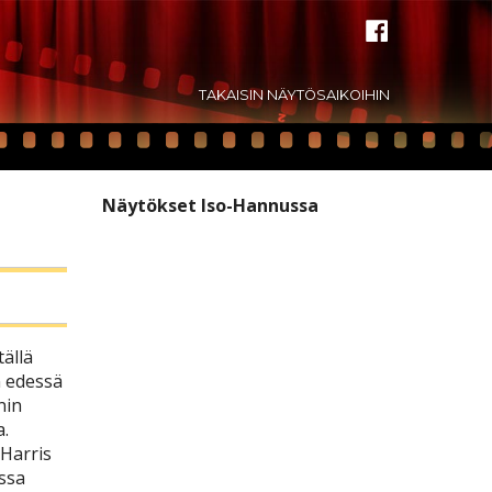
TAKAISIN NÄYTÖSAIKOIHIN
Näytökset Iso-Hannussa
tällä
n edessä
nin
a.
Harris
issa