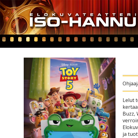
Ohjaaj
Lelut 
kertaa
Buzz, 
verroi
Elokuv
ja tuo