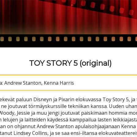
TOY STORY 5 (original)
a: Andrew Stanton, Kenna Harris
tekevät paluun Disneyn ja Pixarin elokuvassa Toy Story 5, ja 
 ne joutuvat törmäyskurssille tekniikan kanssa. Uuden uha
Woody, Jessie ja muu jengi joutuvat paiskimaan hommia mo
n lelujen ja laitteiden käydessä kamppailua lasten leikkiajast
an on ohjannut Andrew Stanton apulaisohjaajanaan Kenna 
ttanut Lindsey Collins, ja se saa ensi-iltansa elokuvateattere