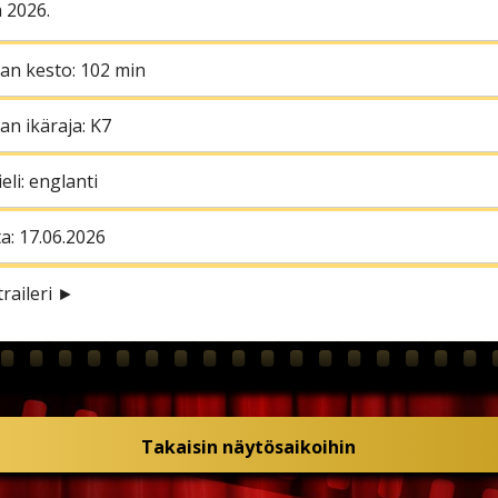
ä 2026.
an kesto: 102 min
an ikäraja: K7
eli: englanti
ta: 17.06.2026
traileri ►
Takaisin näytösaikoihin