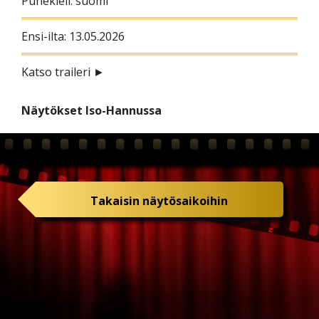
Puhekieli: suomi
Ensi-ilta: 13.05.2026
Katso traileri ►
Näytökset Iso-Hannussa
Takaisin näytösaikoihin