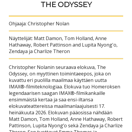
THE ODYSSEY
Ohjaaja: Christopher Nolan
Näyttelijät: Matt Damon, Tom Holland, Anne
Hathaway, Robert Pattinson and Lupita Nyong'o,
Zendaya ja Charlize Theron
Christopher Nolanin seuraava elokuva, The
Odyssey, on myyttinen toimintaeepos, joka on
kuvattu eri puolilla maailmaa käyttäen uutta
IMAX®-filmiteknologiaa. Elokuva tuo Homeroksen
legendaarisen saagan IMAX®-filmikankaille
ensimmäistä kertaa ja saa ensi-iltansa
elokuvateattereissa maailmanlaajuisesti 17.
heinäkuuta 2026. Elokuvan pääosissa nähdään
Matt Damon, Tom Holland, Anne Hathaway, Robert
Pattinson, Lupita Nyong’o sekä Zendaya ja Charlize
Theron. Sen tuottavat Emma Thomas ja